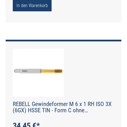
In den Warenkorb
REBELL Gewindeformer M 6 x 1 RH ISO 3X
(6GX) HSSE TIN - Form C ohne
Schmiernuten - DIN 2174 - Typ IGF
34,45 €*