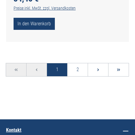
Preise inkl. MwSt. zzgl. Versandkosten
In den Warenkorb
Seite
Seite
1
2
Kontakt