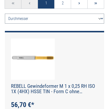
Seite
Seite
1
2
REBELL Gewindeformer M 1 x 0,25 RH ISO
1X (4HX) HSSE TIN - Form C ohne
Schmiernuten - DIN 2174 - Typ IGF
56,70 €*