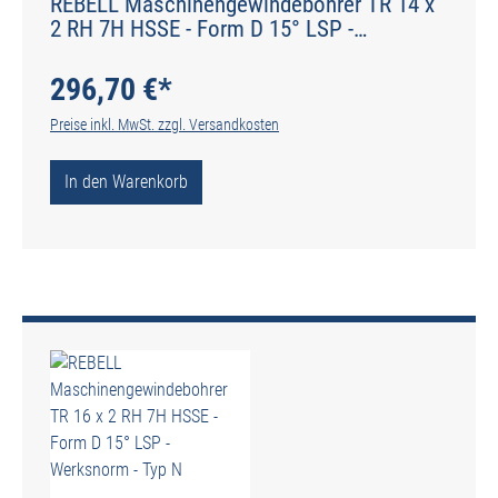
REBELL Maschinengewindebohrer TR 14 x
2 RH 7H HSSE - Form D 15° LSP -
Werksnorm - Typ N
296,70 €*
Preise inkl. MwSt. zzgl. Versandkosten
In den Warenkorb