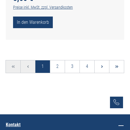
Preise inkl. MwSt. zzgl. Versandkosten
In den Warenkorb
Seite
Seite
Seite
Seite
1
2
3
4
Kontakt