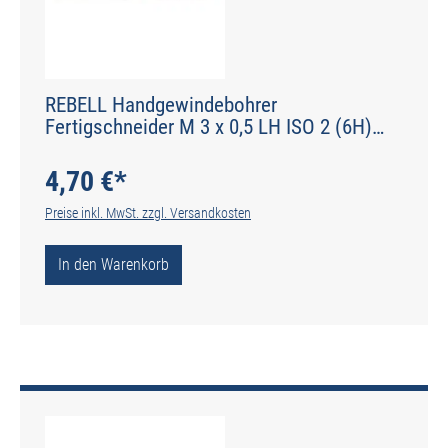
REBELL Handgewindebohrer
Fertigschneider M 3 x 0,5 LH ISO 2 (6H)
HSS - Form C gerade genutet - DIN 2184-2 -
Typ N
4,70 €*
Preise inkl. MwSt. zzgl. Versandkosten
In den Warenkorb