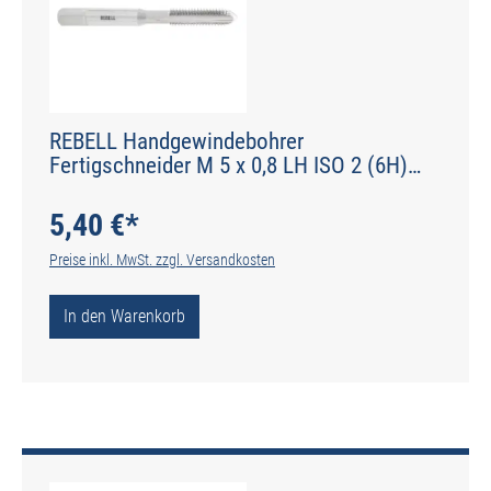
REBELL Handgewindebohrer
Fertigschneider M 5 x 0,8 LH ISO 2 (6H)
HSS - Form C gerade genutet - DIN 2184-2 -
Typ N
5,40 €*
Preise inkl. MwSt. zzgl. Versandkosten
In den Warenkorb