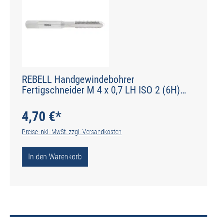
REBELL Handgewindebohrer
Fertigschneider M 4 x 0,7 LH ISO 2 (6H)
HSS - Form C gerade genutet - DIN 2184-2 -
Typ N
4,70 €*
Preise inkl. MwSt. zzgl. Versandkosten
In den Warenkorb