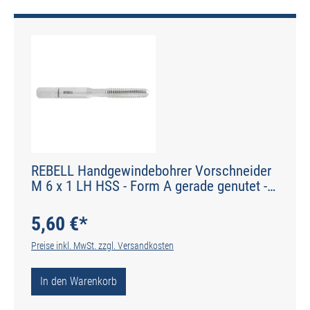
REBELL Handgewindebohrer Vorschneider
M 6 x 1 LH HSS - Form A gerade genutet -
DIN 2184-2 - Typ N
5,60 €*
Preise inkl. MwSt. zzgl. Versandkosten
In den Warenkorb