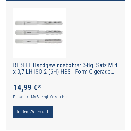
REBELL Handgewindebohrer 3-tlg. Satz M 4
x 0,7 LH ISO 2 (6H) HSS - Form C gerade
genutet - DIN 2184-2 - Typ N
14,99 €*
Preise inkl. MwSt. zzgl. Versandkosten
In den Warenkorb