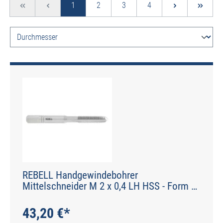
Seite
Seite
Seite
Seite
1
2
3
4
REBELL Handgewindebohrer
Mittelschneider M 2 x 0,4 LH HSS - Form D
gerade genutet - DIN 2184-2 - Typ N
43,20 €*