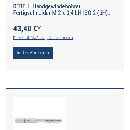
REBELL Handgewindebohrer
Fertigschneider M 2 x 0,4 LH ISO 2 (6H)
HSS - Form C gerade genutet - DIN 2184-2 -
Typ N
43,40 €*
Preise inkl. MwSt. zzgl. Versandkosten
In den Warenkorb