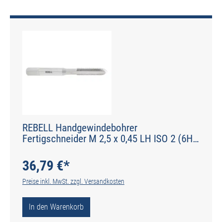
REBELL Handgewindebohrer
Fertigschneider M 2,5 x 0,45 LH ISO 2 (6H)
HSS - Form C gerade genutet - DIN 2184-2 -
Typ N
36,79 €*
Preise inkl. MwSt. zzgl. Versandkosten
In den Warenkorb