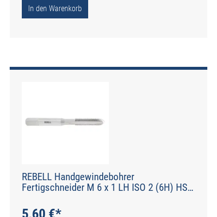
In den Warenkorb
REBELL Handgewindebohrer
Fertigschneider M 6 x 1 LH ISO 2 (6H) HSS
- Form C gerade genutet - DIN 2184-2 - Typ
N
5,60 €*