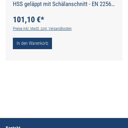
HSS geläppt mit Schälanschnitt - EN 22568
- Typ N
101,10 €*
Preise inkl. MwSt. zzgl. Versandkosten
In den Warenkorb