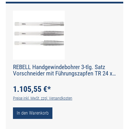
REBELL Handgewindebohrer 3-tlg. Satz
Vorschneider mit Führungszapfen TR 24 x
5 RH 7H HSS - gerade genutet - Werksnorm
- Typ N
1.105,55 €*
Preise inkl. MwSt. zzgl. Versandkosten
In den Warenkorb