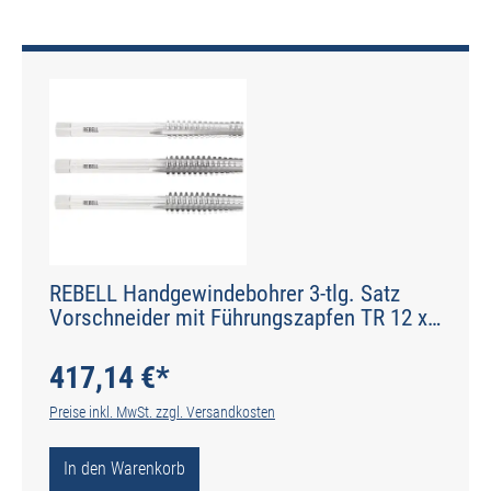
REBELL Handgewindebohrer 3-tlg. Satz
Vorschneider mit Führungszapfen TR 12 x
3 RH 7H HSS - gerade genutet - Werksnorm
- Typ N
417,14 €*
Preise inkl. MwSt. zzgl. Versandkosten
In den Warenkorb