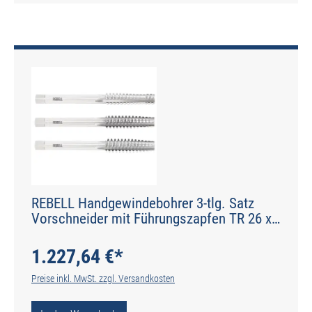
REBELL Handgewindebohrer 3-tlg. Satz
Vorschneider mit Führungszapfen TR 26 x
5 RH 7H HSS - gerade genutet - Werksnorm
- Typ N
1.227,64 €*
Preise inkl. MwSt. zzgl. Versandkosten