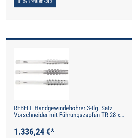
In den Warenkorb
REBELL Handgewindebohrer 3-tlg. Satz
Vorschneider mit Führungszapfen TR 28 x
5 RH 7H HSS - gerade genutet - Werksnorm
- Typ N
1.336,24 €*