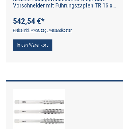
Vorschneider mit Führungszapfen TR 16 x
4 RH 7H HSS - gerade genutet - Werksnorm
- Typ N
542,54 €*
Preise inkl. MwSt. zzgl. Versandkosten
In den Warenkorb