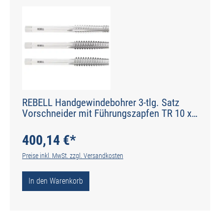
REBELL Handgewindebohrer 3-tlg. Satz
Vorschneider mit Führungszapfen TR 10 x
3 RH 7H HSS - gerade genutet - Werksnorm
- Typ N
400,14 €*
Preise inkl. MwSt. zzgl. Versandkosten
In den Warenkorb