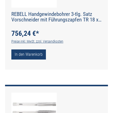
REBELL Handgewindebohrer 3-tlg. Satz
Vorschneider mit Führungszapfen TR 18 x
4 RH 7H HSS - gerade genutet - Werksnorm
- Typ N
756,24 €*
Preise inkl. MwSt. zzgl. Versandkosten
In den Warenkorb