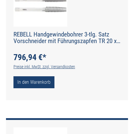
REBELL Handgewindebohrer 3-tlg. Satz
Vorschneider mit Führungszapfen TR 20 x
4 RH 7H HSS - gerade genutet - Werksnorm
- Typ N
796,94 €*
Preise inkl. MwSt. zzgl. Versandkosten
In den Warenkorb