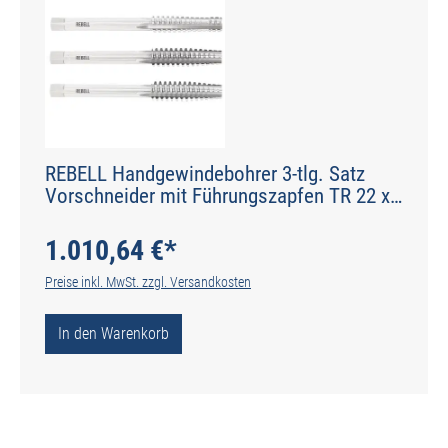
REBELL Handgewindebohrer 3-tlg. Satz
Vorschneider mit Führungszapfen TR 22 x
5 RH 7H HSS - gerade genutet - Werksnorm
- Typ N
1.010,64 €*
Preise inkl. MwSt. zzgl. Versandkosten
In den Warenkorb