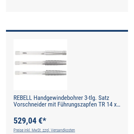
REBELL Handgewindebohrer 3-tlg. Satz
Vorschneider mit Führungszapfen TR 14 x
3 RH 7H HSS - gerade genutet - Werksnorm
- Typ N
529,04 €*
Preise inkl. MwSt. zzgl. Versandkosten