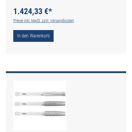
6 RH 7H HSS - gerade genutet - Werksnorm
- Typ N
1.424,33 €*
Preise inkl. MwSt. zzgl. Versandkosten
In den Warenkorb