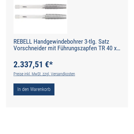
REBELL Handgewindebohrer 3-tlg. Satz
Vorschneider mit Führungszapfen TR 40 x
7 RH 7H HSS - gerade genutet - Werksnorm
- Typ N
2.337,51 €*
Preise inkl. MwSt. zzgl. Versandkosten
In den Warenkorb