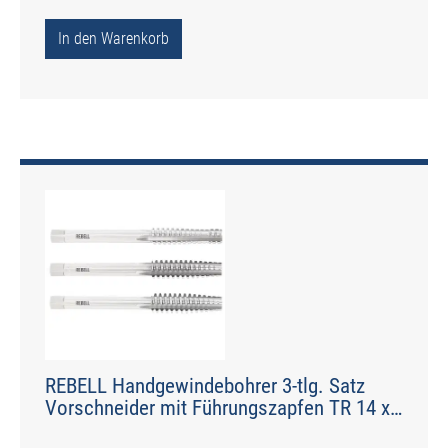
In den Warenkorb
REBELL Handgewindebohrer 3-tlg. Satz
Vorschneider mit Führungszapfen TR 14 x
4 RH 7H HSS - gerade genutet - Werksnorm