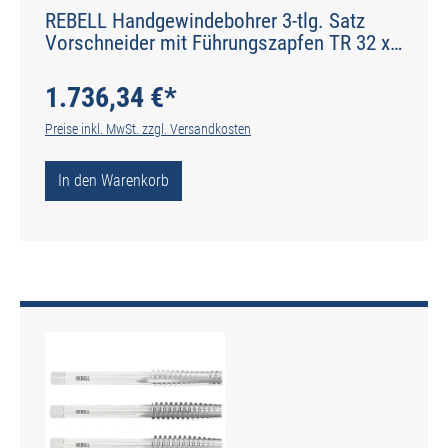
REBELL Handgewindebohrer 3-tlg. Satz
Vorschneider mit Führungszapfen TR 32 x
6 RH 7H HSS - gerade genutet - Werksnorm
- Typ N
1.736,34 €*
Preise inkl. MwSt. zzgl. Versandkosten
In den Warenkorb