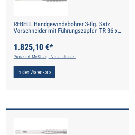
REBELL Handgewindebohrer 3-tlg. Satz
Vorschneider mit Führungszapfen TR 36 x
6 RH 7H HSS - gerade genutet - Werksnorm
- Typ N
1.825,10 €*
Preise inkl. MwSt. zzgl. Versandkosten
In den Warenkorb