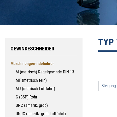
TYP 
GEWINDESCHNEIDER
Maschinengewindebohrer
M (metrisch) Regelgewinde DIN 13
MF (metrisch fein)
Produkt
Steigung
MJ (metrisch Luftfahrt)
G (BSP) Rohr
UNC (amerik. grob)
UNJC (amerik. grob Luftfahrt)