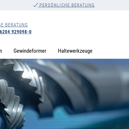
PERSÖNLICHE BERATUNG
GE BERATUNG
 6204 929098-0
n
Gewindeformer
Haltewerkzeuge