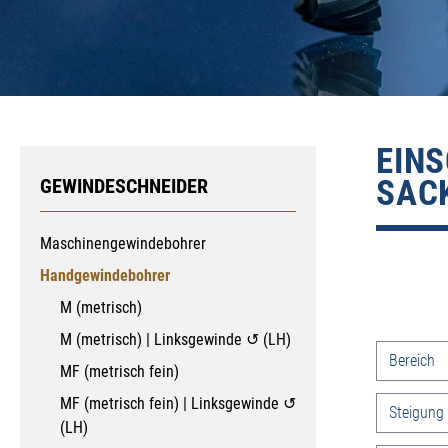
EINS
ACK
GEWINDESCHNEIDER
Maschinengewindebohrer
Handgewindebohrer
M (metrisch)
M (metrisch) | Linksgewinde ↺ (LH)
Produkt
Bereich
MF (metrisch fein)
MF (metrisch fein) | Linksgewinde ↺
Steigung
(LH)