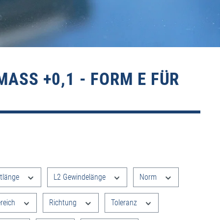
SS +0,1 - FORM E FÜR S
tlänge
L2 Gewindelänge
Norm
reich
Richtung
Toleranz