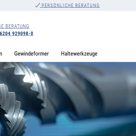
PERSÖNLICHE BERATUNG
GE BERATUNG
 6204 929098-0
n
Gewindeformer
Haltewerkzeuge