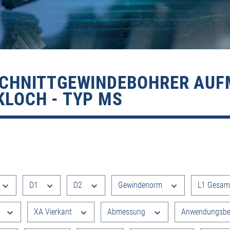
CHNITTGEWINDEBOHRER AUFMA
LOCH - TYP MS
e filtern
D1
D2
Gewindenorm
L1 Gesam
XA Vierkant
Abmessung
Anwendungsbe