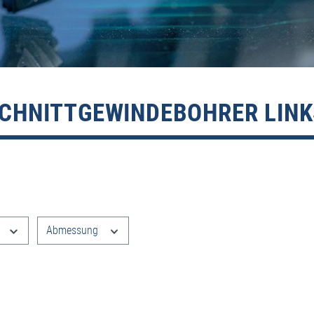
SCHNITTGEWINDEBOHRER LINK
e filtern
Abmessung