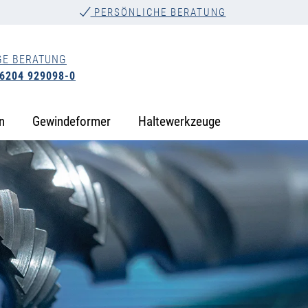
PERSÖNLICHE BERATUNG
GE BERATUNG
 6204 929098-0
n
Gewindeformer
Haltewerkzeuge