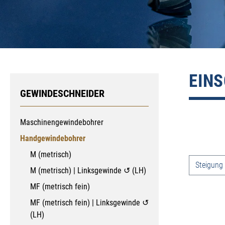
EIN
GEWINDESCHNEIDER
Maschinengewindebohrer
Handgewindebohrer
M (metrisch)
Produkt
Steigung
M (metrisch) | Linksgewinde ↺ (LH)
MF (metrisch fein)
MF (metrisch fein) | Linksgewinde ↺
(LH)