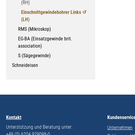
(RH)
Einschnittgewindebohrer Links ↺
(LH)
RMS (Mikroskop)
EG-BA (Einsatzgewinde brit.
association)
S (Sägegewinde)
Schneideisen
Kontakt
Kundenservic
Unterstützung und Beratung unter:
Unternehmen
+49 (0) 6204 929098-0