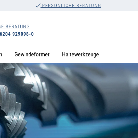
PERSÖNLICHE BERATUNG
GE BERATUNG
 6204 929098-0
n
Gewindeformer
Haltewerkzeuge