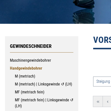
VOR
GEWINDESCHNEIDER
Maschinengewindebohrer
Handgewindebohrer
M (metrisch)
Produkt
Steigung
M (metrisch) | Linksgewinde ↺ (LH)
MF (metrisch fein)
MF (metrisch fein) | Linksgewinde ↺
(LH)