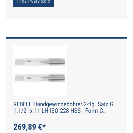
In den Warenkorb
REBELL Handgewindebohrer 2-tlg. Satz G
1.1/2" x 11 LH ISO 228 HSS - Form C
gerade genutet - DIN 2184-2 - Typ N
269,89 €*