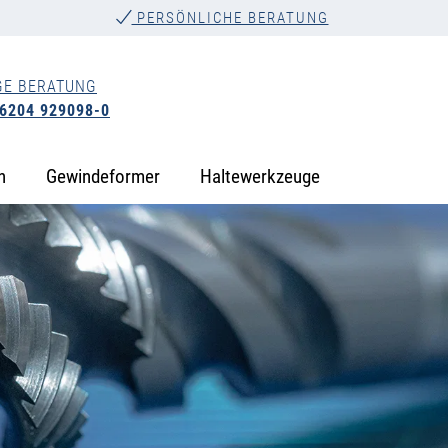
PERSÖNLICHE BERATUNG
GE BERATUNG
 6204 929098-0
n
Gewindeformer
Haltewerkzeuge