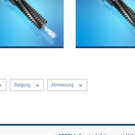
e filtern
Steigung
Abmessung