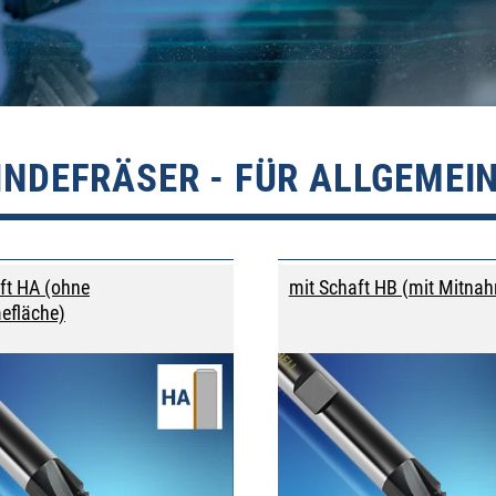
INDEFRÄSER - FÜR ALLGEME
ft HA (ohne
mit Schaft HB (mit Mitna
efläche)