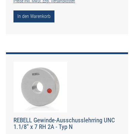
Preise inkl. MwSt. zzgl. Versandkosten
In den Warenkorb
REBELL Gewinde-Ausschusslehrring UNC
1.1/8" x 7 RH 2A - Typ N