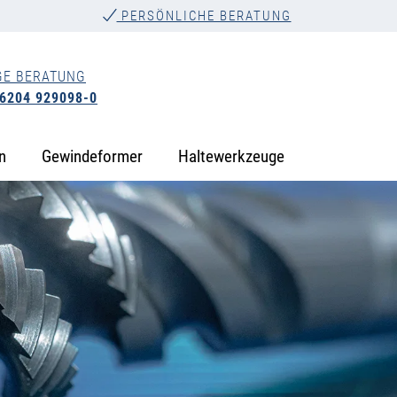
PERSÖNLICHE BERATUNG
GE BERATUNG
 6204 929098-0
n
Gewindeformer
Haltewerkzeuge