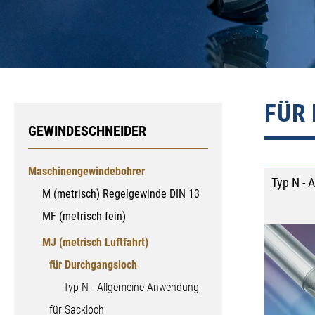
FÜR
GEWINDESCHNEIDER
Maschinengewindebohrer
Typ N -
M (metrisch) Regelgewinde DIN 13
MF (metrisch fein)
MJ (metrisch Luftfahrt)
für Durchgangsloch
Typ N - Allgemeine Anwendung
für Sackloch