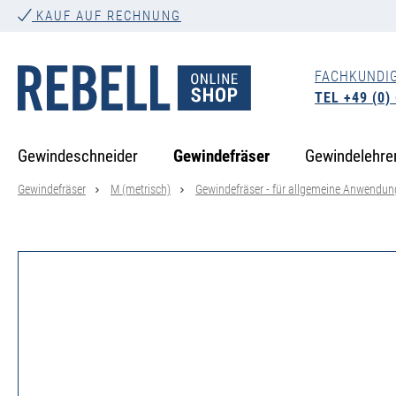
KAUF AUF RECHNUNG
springen
Zur Hauptnavigation springen
FACHKUNDI
TEL +49 (0)
Gewindeschneider
Gewindefräser
Gewindelehre
Gewindefräser
M (metrisch)
Gewindefräser - für allgemeine Anwendu
Bildergalerie überspringen