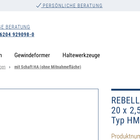
PERSÖNLICHE BERATUNG
GE BERATUNG
 6204 929098-0
n
Gewindeformer
Haltewerkzeuge
ngen
mit Schaft HA (ohne Mitnahmefläche)
REBELL
20 x 2,
Typ HM
Produktnu