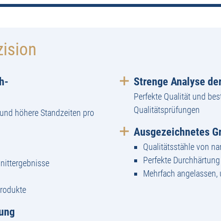
zision
h-
Strenge Analyse der
Perfekte Qualität und bes
Qualitätsprüfungen
und höhere Standzeiten pro
Ausgezeichnetes Gr
Qualitätsstähle von n
Perfekte Durchhärtun
nittergebnisse
Mehrfach angelassen,
Produkte
tung