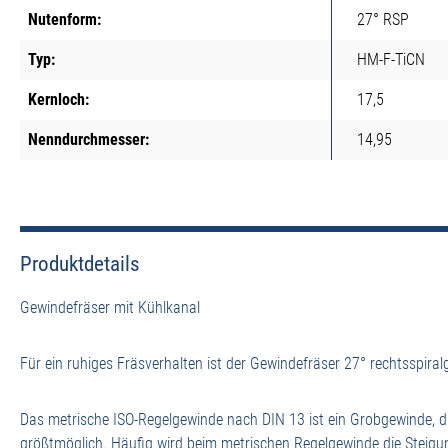
Nutenform:
27° RSP
Typ:
HM-F-TiCN
Kernloch:
17,5
Nenndurchmesser:
14,95
Produktdetails
Gewindefräser mit Kühlkanal
Für ein ruhiges Fräsverhalten ist der Gewindefräser 27° rechtsspiral
Das metrische ISO-Regelgewinde nach DIN 13 ist ein Grobgewinde, d
größtmöglich. Häufig wird beim metrischen Regelgewinde die Steigu