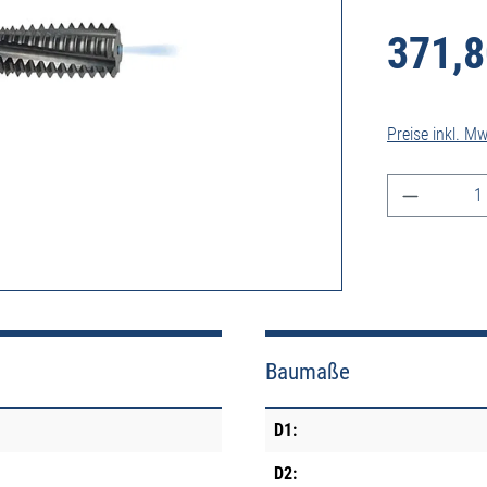
371,8
Preise inkl. M
Produkt A
Baumaße
D1:
D2: