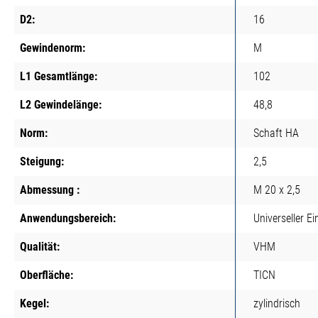
D2:
16
Gewindenorm:
M
L1 Gesamtlänge:
102
L2 Gewindelänge:
48,8
Norm:
Schaft HA
Steigung:
2,5
Abmessung :
M 20 x 2,5
Anwendungsbereich:
Universeller Ei
Qualität:
VHM
Oberfläche:
TICN
Kegel:
zylindrisch