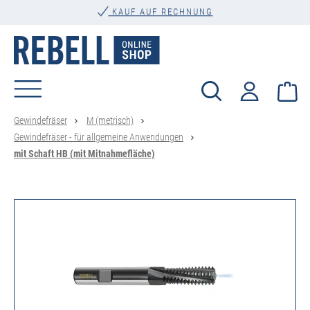
alt springen
KAUF AUF RECHNUNG
Wa
Gewindefräser
M (metrisch)
Gewindefräser - für allgemeine Anwendungen
mit Schaft HB (mit Mitnahmefläche)
Bildergalerie überspringen