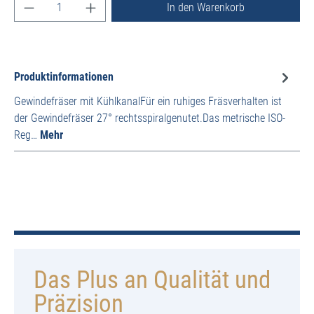
Produkt Anzahl: Gib den gewünschten Wert ein ode
In den Warenkorb
Produktinformationen
Gewindefräser mit KühlkanalFür ein ruhiges Fräsverhalten ist
der Gewindefräser 27° rechtsspiralgenutet.Das metrische ISO-
Reg…
Mehr
Das Plus an Qualität und
Präzision