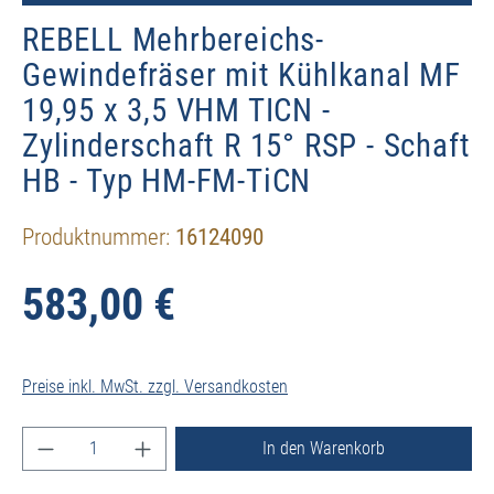
REBELL Mehrbereichs-
Gewindefräser mit Kühlkanal MF
19,95 x 3,5 VHM TICN -
Zylinderschaft R 15° RSP - Schaft
HB - Typ HM-FM-TiCN
Produktnummer:
16124090
583,00 €
Preise inkl. MwSt. zzgl. Versandkosten
Produkt Anzahl: Gib den gewünschten Wert ein ode
In den Warenkorb