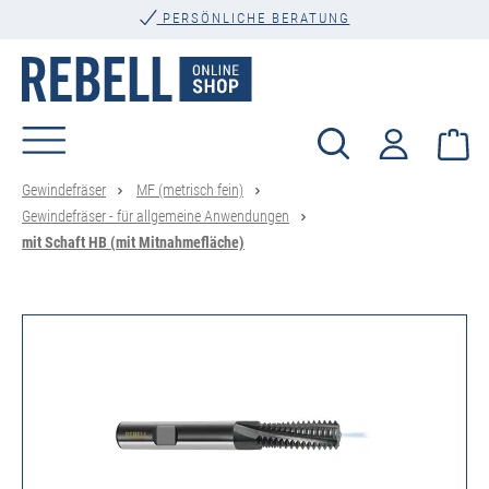
PERSÖNLICHE BERATUNG
alt springen
Wa
Gewindefräser
MF (metrisch fein)
Gewindefräser - für allgemeine Anwendungen
mit Schaft HB (mit Mitnahmefläche)
Bildergalerie überspringen