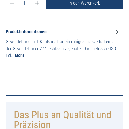
Produkt Anzahl: Gib den gewünschten Wert ein ode
In den Warenkorb
Produktinformationen
Gewindefräser mit KühlkanalFür ein ruhiges Fräsverhalten ist
der Gewindefräser 27° rechtsspiralgenutet.Das metrische ISO-
Fei…
Mehr
Das Plus an Qualität und
Präzision