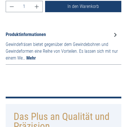
Produkt Anzahl: Gib den gewünschten Wert ein ode
In den Warenkorb
Produktinformationen
Gewindefräsen bietet gegenüber dem Gewindebohren und
Gewindeformen eine Reihe von Vorteilen. Es lassen sich mit nur
einem We…
Mehr
Das Plus an Qualität und
Präzision