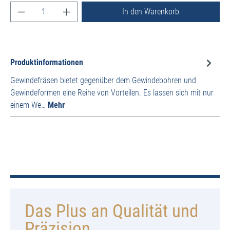
Produkt Anzahl: Gib den gewünschten Wert ein ode
In den Warenkorb
Produktinformationen
Gewindefräsen bietet gegenüber dem Gewindebohren und
Gewindeformen eine Reihe von Vorteilen. Es lassen sich mit nur
einem We…
Mehr
Das Plus an Qualität und
Präzision