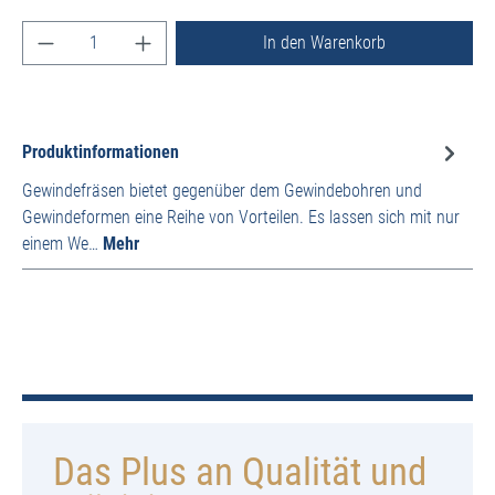
Produkt Anzahl: Gib den gewünschten Wert ein ode
In den Warenkorb
Produktinformationen
Gewindefräsen bietet gegenüber dem Gewindebohren und
Gewindeformen eine Reihe von Vorteilen. Es lassen sich mit nur
einem We…
Mehr
Das Plus an Qualität und