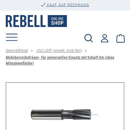
KAUF AUF RECHNUNG
alt springen
Wa
Gewindefräser
UNC/UNF (amerik. grob/fein)
Mehrbereichsfräser- für universellen Einsatz mit Schaft HA (ohne
Mitnahmefläche)
Bildergalerie überspringen