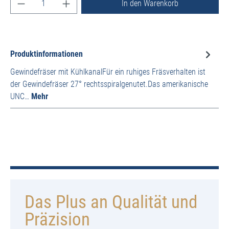
Produkt Anzahl: Gib den gewünschten Wert ein ode
In den Warenkorb
Produktinformationen
Gewindefräser mit KühlkanalFür ein ruhiges Fräsverhalten ist
der Gewindefräser 27° rechtsspiralgenutet.Das amerikanische
UNC…
Mehr
Das Plus an Qualität und
Präzision