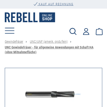
alt springen
KAUF AUF RECHNUNG
Wa
Gewindefräser
UNC/UNF (amerik. grob/fein)
UNC Gewindefräser - für allgemeine Anwendungen mit Schaft HA
(ohne Mitnahmefläche)
Bildergalerie überspringen