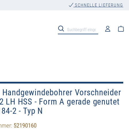
SCHNELLE LIEFERUNG
Wa
 Handgewindebohrer Vorschneider
2 LH HSS - Form A gerade genutet
184-2 - Typ N
mmer:
52190160