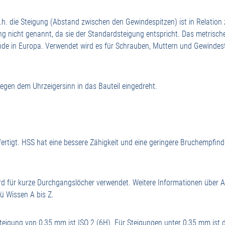
.h. die Steigung (Abstand zwischen den Gewindespitzen) ist in Relati
ng nicht genannt, da sie der Standardsteigung entspricht. Das metrisc
nde in Europa. Verwendet wird es für Schrauben, Muttern und Gewindest
egen dem Uhrzeigersinn in das Bauteil eingedreht.
ertigt. HSS hat eine bessere Zähigkeit und eine geringere Bruchempfin
ird für kurze Durchgangslöcher verwendet. Weitere Informationen über
ü Wissen A bis Z.
teigung von 0,35 mm ist ISO 2 (6H). Für Steigungen unter 0,35 mm ist d