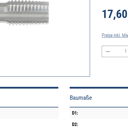
17,60
Preise inkl. M
Produkt A
Baumaße
D1:
D2: