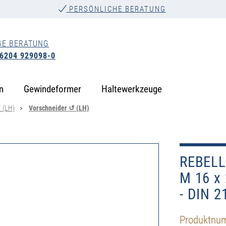
PERSÖNLICHE BERATUNG
GE BERATUNG
 6204 929098-0
n
Gewindeformer
Haltewerkzeuge
↺ (LH)
Vorschneider ↺ (LH)
REBELL
M 16 x 
- DIN 2
Produktnu