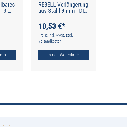
lbares
REBELL Verlängerung
. 3:
aus Stahl 9 mm - DIN
DIN
377
10,53 €*
Preise inkl. MwSt. zzgl.
Versandkosten
orb
In den Warenkorb