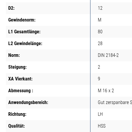
D2:
12
Gewindenorm:
M
L1 Gesamtlänge:
80
L2 Gewindelänge:
28
Norm:
DIN 2184-2
Steigung:
2
XA Vierkant:
9
Abmessung :
M 16 x 2
Anwendungsbereich:
Gut zerspanbare S
Richtung:
LH
Qualität:
HSS