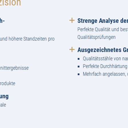
zision
h-
Strenge Analyse der
Perfekte Qualität und bes
Qualitätsprüfungen
und höhere Standzeiten pro
Ausgezeichnetes Gr
Qualitätsstähle von n
Perfekte Durchhärtun
nittergebnisse
Mehrfach angelassen,
Produkte
tung
ale