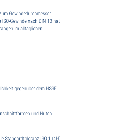
on zum Gewindedurchmesser
he ISO-Gewinde nach DIN 13 hat
angen im alltäglichen
dlichkeit gegenüber dem HSSE-
 Anschnittformen und Nuten
ie Standardtoleranz ISO 1 (4H).