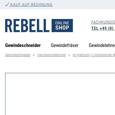
KAUF AUF RECHNUNG
springen
Zur Hauptnavigation springen
FACHKUNDI
TEL +49 (0)
Gewindeschneider
Gewindefräser
Gewindelehre
Gewindeschneider
Handgewindebohrer
M (metrisch) | Linksgewinde 
Bildergalerie überspringen