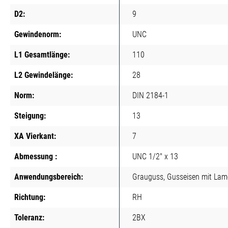
D2:
9
Gewindenorm:
UNC
L1 Gesamtlänge:
110
L2 Gewindelänge:
28
Norm:
DIN 2184-1
Steigung:
13
XA Vierkant:
7
Abmessung :
UNC 1/2" x 13
Anwendungsbereich:
Grauguss, Gusseisen mit Lame
Richtung:
RH
Toleranz:
2BX