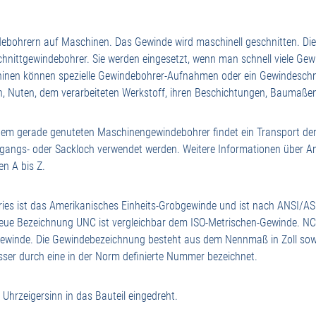
ndebohrern auf Maschinen. Das Gewinde wird maschinell geschnitten. D
hnittgewindebohrer. Sie werden eingesetzt, wenn man schnell viele Ge
chinen können spezielle Gewindebohrer-Aufnahmen oder ein Gewindeschn
, Nuten, dem verarbeiteten Werkstoff, ihren Beschichtungen, Baumaßen
inem gerade genuteten Maschinengewindebohrer findet ein Transport de
rchgangs- oder Sackloch verwendet werden. Weitere Informationen über 
n A bis Z.
ies ist das Amerikanisches Einheits-Grobgewinde und ist nach ANSI/AS
 neue Bezeichnung UNC ist vergleichbar dem ISO-Metrischen-Gewinde. 
ewinde. Die Gewindebezeichnung besteht aus dem Nennmaß in Zoll sow
ser durch eine in der Norm definierte Nummer bezeichnet.
hrzeigersinn in das Bauteil eingedreht.