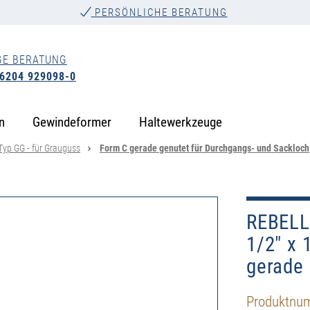
PERSÖNLICHE BERATUNG
GE BERATUNG
 6204 929098-0
n
Gewindeformer
Haltewerkzeuge
Typ GG - für Grauguss
Form C gerade genutet für Durchgangs- und Sackloch
REBELL
1/2" x 
gerade 
Produktnu