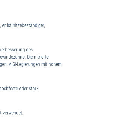
r ist hitzebeständiger,
e Verbesserung des
ewindezähne. Die nitrierte
ngen, AlSi-Legierungen mit hohem
 hochfeste oder stark
t verwendet.