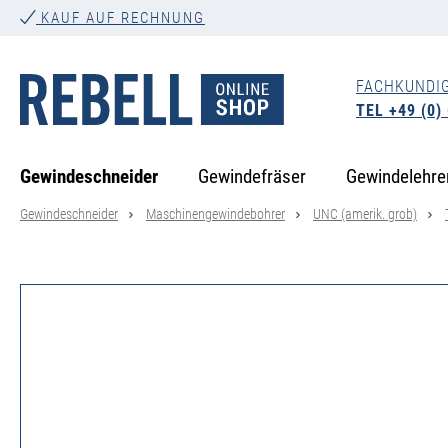
KAUF AUF RECHNUNG
springen
Zur Hauptnavigation springen
FACHKUNDI
TEL +49 (0)
Gewindeschneider
Gewindefräser
Gewindelehre
Gewindeschneider
Maschinengewindebohrer
UNC (amerik. grob)
Bildergalerie überspringen