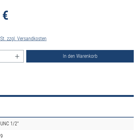
 €
wSt. zzgl. Versandkosten
nzahl: Gib den gewünschten Wert ein oder benutz
In den Warenkorb
UNC 1/2"
9