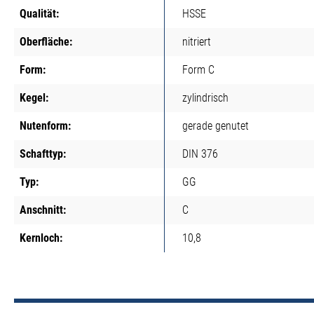
Qualität:
HSSE
Oberfläche:
nitriert
Form:
Form C
Kegel:
zylindrisch
Nutenform:
gerade genutet
Schafttyp:
DIN 376
Typ:
GG
Anschnitt:
C
Kernloch:
10,8