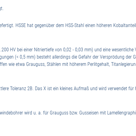
t.
ertigt. HSSE hat gegenüber dem HSS-Stahl einen höheren Kobaltanteil, e
1.200 HV bei einer Nitriertiefe von 0,02 - 0,03 mm) und eine wesentlich
igungen (< 0,5 mm) besteht allerdings die Gefahr der Versprödung der G
ffen wie etwa Grauguss, Stählen mit höherem Perlitgehalt, Titanlegieru
tlere Toleranz 2B. Das X ist ein kleines Aufmaß und wird verwendet für
windebohrer wird u. a. für Grauguss bzw. Gusseisen mit Lamellengraphi