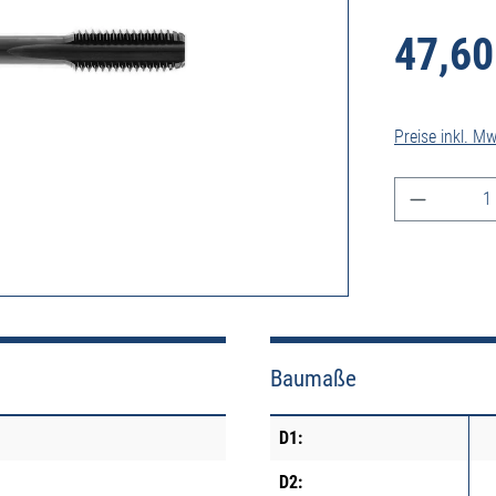
47,60
Preise inkl. M
Produkt A
Baumaße
D1:
D2: