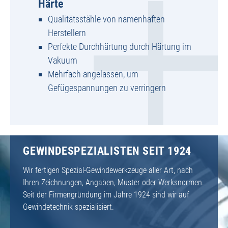
Härte
Qualitätsstähle von namenhaften
Herstellern
Perfekte Durchhärtung durch Härtung im
Vakuum
Mehrfach angelassen, um
Gefügespannungen zu verringern
GEWINDESPEZIALISTEN SEIT 1924
Wir fertigen Spezial-Gewindewerkzeuge aller Art, nach
Ihren Zeichnungen, Angaben, Muster oder Werksnormen.
Seit der Firmengründung im Jahre 1924 sind wir auf
Gewindetechnik spezialisiert.