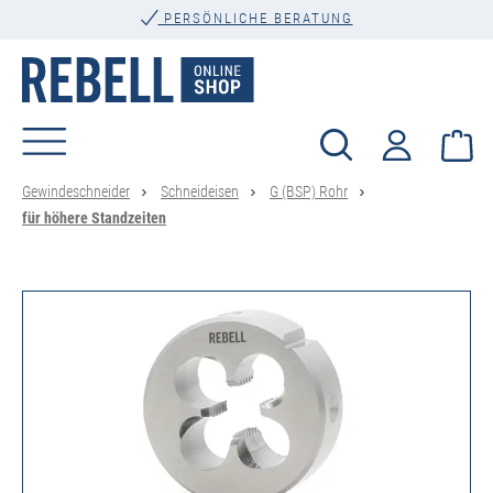
PERSÖNLICHE BERATUNG
alt springen
Wa
Gewindeschneider
Schneideisen
G (BSP) Rohr
für höhere Standzeiten
Bildergalerie überspringen