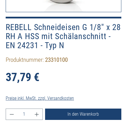
REBELL Schneideisen G 1/8" x 28
RH A HSS mit Schälanschnitt -
EN 24231 - Typ N
Produktnummer:
23310100
37,79 €
Preise inkl. MwSt. zzgl. Versandkosten
Produkt Anzahl: Gib den gewünschten Wert ein ode
In den Warenkorb