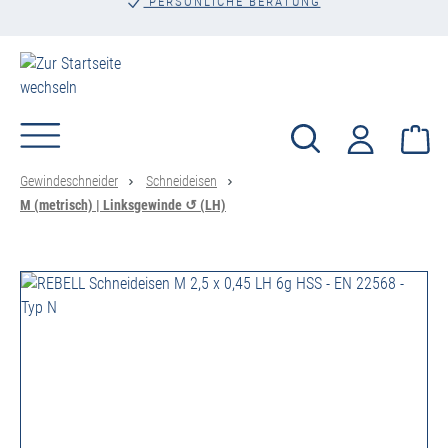
PERSÖNLICHE BERATUNG
alt springen
Wa
Gewindeschneider
Schneideisen
M (metrisch) | Linksgewinde ↺ (LH)
Bildergalerie überspringen