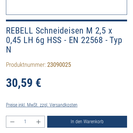
REBELL Schneideisen M 2,5 x
0,45 LH 6g HSS - EN 22568 - Typ
N
Produktnummer:
23090025
30,59 €
Preise inkl. MwSt. zzgl. Versandkosten
Produkt Anzahl: Gib den gewünschten Wert ein ode
In den Warenkorb