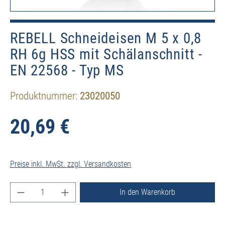
REBELL Schneideisen M 5 x 0,8
RH 6g HSS mit Schälanschnitt -
EN 22568 - Typ MS
Produktnummer:
23020050
20,69 €
Preise inkl. MwSt. zzgl. Versandkosten
Produkt Anzahl: Gib den gewünschten Wert ein ode
In den Warenkorb