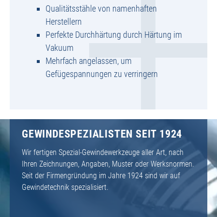
Qualitätsstähle von namenhaften
Herstellern
Perfekte Durchhärtung durch Härtung im
Vakuum
Mehrfach angelassen, um
Gefügespannungen zu verringern
GEWINDESPEZIALISTEN SEIT 1924
Wir fertigen Spezial-Gewindewerkzeuge aller Art, nach
Ihren Zeichnungen, Angaben, Muster oder Werksnormen.
Seit der Firmengründung im Jahre 1924 sind wir auf
Gewindetechnik spezialisiert.