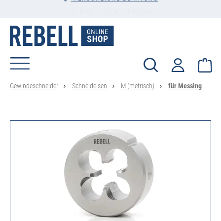
PERSÖNLICHE BERATUNG
alt springen
Wa
Gewindeschneider
Schneideisen
M (metrisch)
für Messing
Bildergalerie überspringen