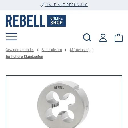
alt springen
KAUF AUF RECHNUNG
Wa
Gewindeschneider
Schneideisen
M (metrisch)
für höhere Standzeiten
Bildergalerie überspringen