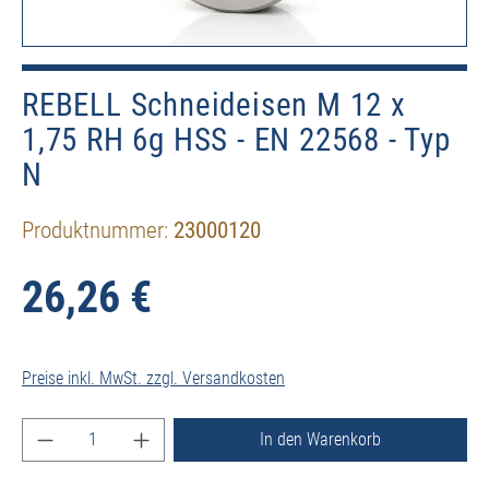
REBELL Schneideisen M 12 x
1,75 RH 6g HSS - EN 22568 - Typ
N
Produktnummer:
23000120
26,26 €
Preise inkl. MwSt. zzgl. Versandkosten
Produkt Anzahl: Gib den gewünschten Wert ein ode
In den Warenkorb