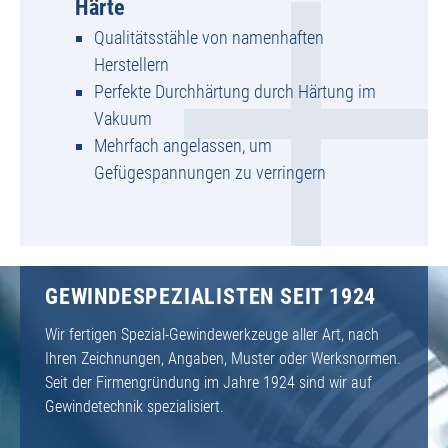
Härte
Qualitätsstähle von namenhaften
Herstellern
Perfekte Durchhärtung durch Härtung im
Vakuum
Mehrfach angelassen, um
Gefügespannungen zu verringern
GEWINDESPEZIALISTEN SEIT 1924
Wir fertigen Spezial-Gewindewerkzeuge aller Art, nach
Ihren Zeichnungen, Angaben, Muster oder Werksnormen.
Seit der Firmengründung im Jahre 1924 sind wir auf
Gewindetechnik spezialisiert.