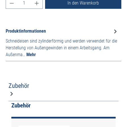
Produkt Anzahl: Gib den gewünschten Wert ein ode
In den Warenkorb
Produktinformationen
Schneideisen sind zylinderförmig und werden verwendet für die
Herstellung von Außengewinden in einem Arbeitsgang. Am
Außenma…
Mehr
Zubehör
Produktgalerie überspringen
Zubehör