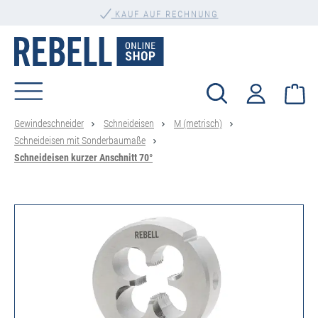
PERSÖNLICHE BERATUNG
alt springen
KAUF AUF RECHNUNG
Wa
Gewindeschneider
Schneideisen
M (metrisch)
Schneideisen mit Sonderbaumaße
Schneideisen kurzer Anschnitt 70°
Bildergalerie überspringen