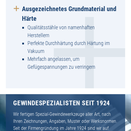
Ausgezeichnetes Grundmaterial und
Härte
Qualitätsstähle von namenhaften
Herstellern
Perfekte Durchhärtung durch Härtung im
Vakuum
Mehrfach angelassen, um
Gefügespannungen zu verringern
GEWINDESPEZIALISTEN SEIT 1924
Wir fertigen Spezial-Gewindewerkzeuge aller Art, nach
Ihren Zeichnungen, Angaben, Muster oder Werksnormen.
Seit der Firmengründung im Jahre 1924 sind wir auf