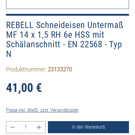
REBELL Schneideisen Untermaß
MF 14 x 1,5 RH 6e HSS mit
Schälanschnitt - EN 22568 - Typ
N
Produktnummer:
23133270
41,00 €
Preise inkl. MwSt. zzgl. Versandkosten
Produkt Anzahl: Gib den gewünschten Wert ein ode
In den Warenkorb