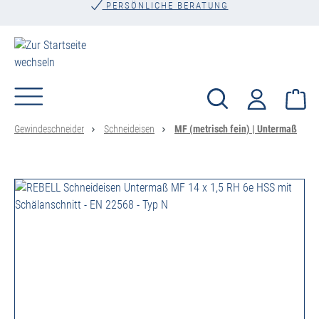
PERSÖNLICHE BERATUNG
alt springen
Wa
Gewindeschneider
Schneideisen
MF (metrisch fein) | Untermaß
Bildergalerie überspringen