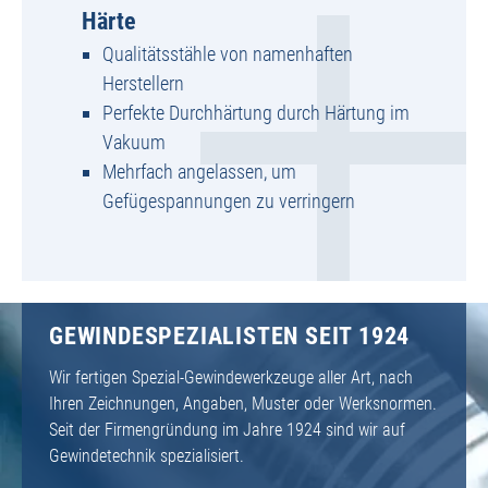
Härte
Qualitätsstähle von namenhaften
Herstellern
Perfekte Durchhärtung durch Härtung im
Vakuum
Mehrfach angelassen, um
Gefügespannungen zu verringern
GEWINDESPEZIALISTEN SEIT 1924
Wir fertigen Spezial-Gewindewerkzeuge aller Art, nach
Ihren Zeichnungen, Angaben, Muster oder Werksnormen.
Seit der Firmengründung im Jahre 1924 sind wir auf
Gewindetechnik spezialisiert.