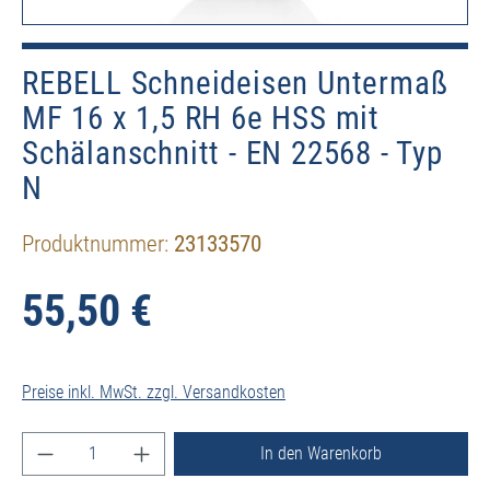
REBELL Schneideisen Untermaß
MF 16 x 1,5 RH 6e HSS mit
Schälanschnitt - EN 22568 - Typ
N
Produktnummer:
23133570
55,50 €
Preise inkl. MwSt. zzgl. Versandkosten
Produkt Anzahl: Gib den gewünschten Wert ein ode
In den Warenkorb