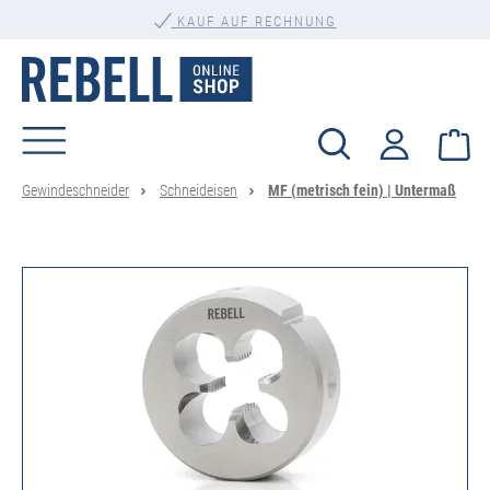
alt springen
KAUF AUF RECHNUNG
Wa
Gewindeschneider
Schneideisen
MF (metrisch fein) | Untermaß
Bildergalerie überspringen