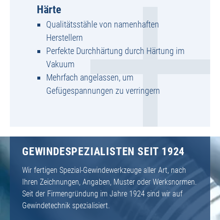
Härte
Qualitätsstähle von namenhaften
Herstellern
Perfekte Durchhärtung durch Härtung im
Vakuum
Mehrfach angelassen, um
Gefügespannungen zu verringern
GEWINDESPEZIALISTEN SEIT 1924
Wir fertigen Spezial-Gewindewerkzeuge aller Art, nach
Ihren Zeichnungen, Angaben, Muster oder Werksnormen.
Seit der Firmengründung im Jahre 1924 sind wir auf
Gewindetechnik spezialisiert.