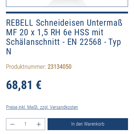
REBELL Schneideisen Untermaß
MF 20 x 1,5 RH 6e HSS mit
Schälanschnitt - EN 22568 - Typ
N
Produktnummer:
23134050
68,81 €
Preise inkl. MwSt. zzgl. Versandkosten
Produkt Anzahl: Gib den gewünschten Wert ein ode
In den Warenkorb