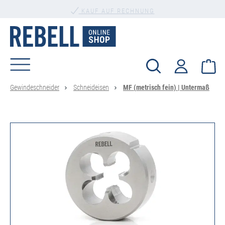
PERSÖNLICHE BERATUNG
alt springen
Wa
Gewindeschneider
Schneideisen
MF (metrisch fein) | Untermaß
Bildergalerie überspringen