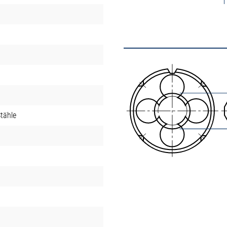
tähle
t