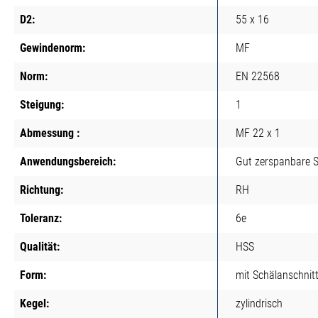
D2:
55 x 16
Gewindenorm:
MF
Norm:
EN 22568
Steigung:
1
Abmessung :
MF 22 x 1
Anwendungsbereich:
Gut zerspanbare S
Richtung:
RH
Toleranz:
6e
Qualität:
HSS
Form:
mit Schälanschnit
Kegel:
zylindrisch