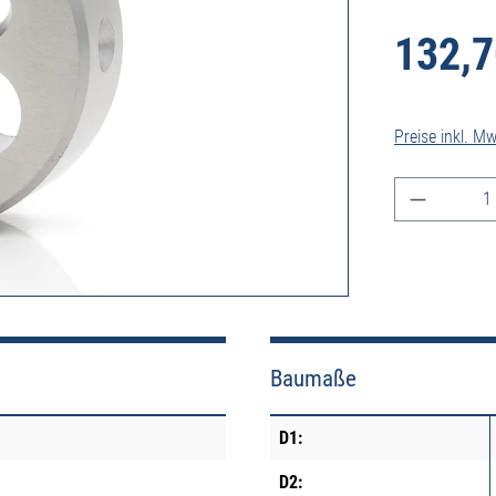
132,7
Preise inkl. M
Produkt A
Baumaße
D1:
D2: