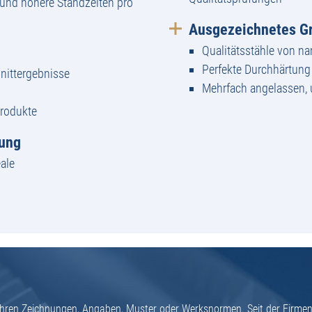
und höhere Standzeiten pro
Ausgezeichnetes Gr
Qualitätsstähle von n
Perfekte Durchhärtun
nittergebnisse
Mehrfach angelassen,
Produkte
tung
ale
h Ihren Zeichnungen, Angaben, Muster oder Werksnormen. Seit der Firme