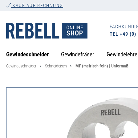
KAUF AUF RECHNUNG
springen
Zur Hauptnavigation springen
FACHKUNDI
TEL +49 (0)
Gewindeschneider
Gewindefräser
Gewindelehre
Gewindeschneider
Schneideisen
MF (metrisch fein) | Untermaß
Bildergalerie überspringen