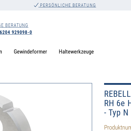
PERSÖNLICHE BERATUNG
GE BERATUNG
 6204 929098-0
n
Gewindeformer
Haltewerkzeuge
REBELL
RH 6e H
- Typ N
Produktnu