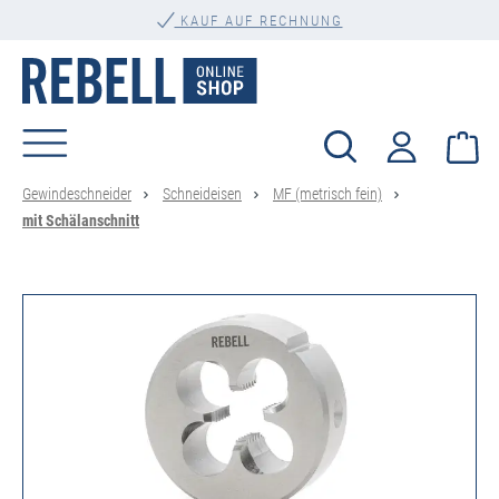
alt springen
KAUF AUF RECHNUNG
Wa
Gewindeschneider
Schneideisen
MF (metrisch fein)
mit Schälanschnitt
Bildergalerie überspringen