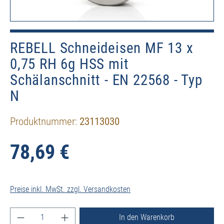
REBELL Schneideisen MF 13 x
0,75 RH 6g HSS mit
Schälanschnitt - EN 22568 - Typ
N
Produktnummer:
23113030
78,69 €
Preise inkl. MwSt. zzgl. Versandkosten
Produkt Anzahl: Gib den gewünschten Wert ein ode
In den Warenkorb