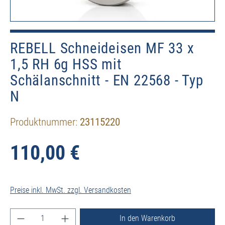
REBELL Schneideisen MF 33 x
1,5 RH 6g HSS mit
Schälanschnitt - EN 22568 - Typ
N
Produktnummer:
23115220
110,00 €
Preise inkl. MwSt. zzgl. Versandkosten
Produkt Anzahl: Gib den gewünschten Wert ein ode
In den Warenkorb