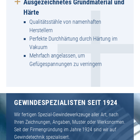
Ausgezeichnetes Grundmaterial und
Härte
Qualitätsstähle von namenhaften
Herstellern
Perfekte Durchhärtung durch Härtung im
Vakuum
Mehrfach angelassen, um
Gefügespannungen zu verringern
GEWINDESPEZIALISTEN SEIT 1924
Wir fertigen Spezial-Gewindewerkzeuge aller Art, nach
Ihren Zeichnungen, Angaben, Muster oder Werksnormen.
Seit der Firmengründung im Jahre 1924 sind wir auf
Gewindetechnik spezialisiert.