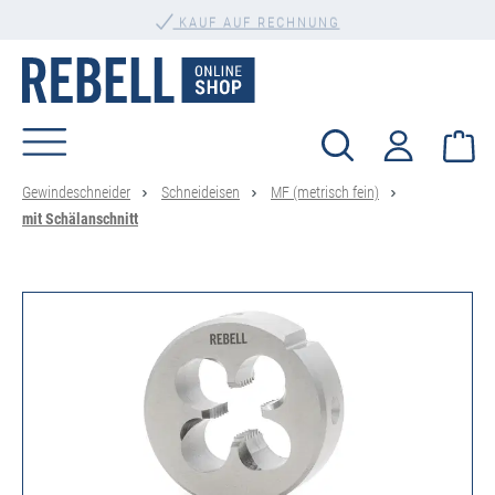
PERSÖNLICHE BERATUNG
alt springen
KAUF AUF RECHNUNG
Wa
Gewindeschneider
Schneideisen
MF (metrisch fein)
mit Schälanschnitt
Bildergalerie überspringen