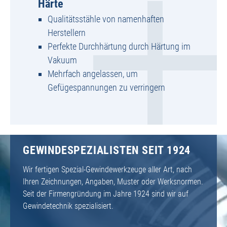
Härte
Qualitätsstähle von namenhaften
Herstellern
Perfekte Durchhärtung durch Härtung im
Vakuum
Mehrfach angelassen, um
Gefügespannungen zu verringern
GEWINDESPEZIALISTEN SEIT 1924
Wir fertigen Spezial-Gewindewerkzeuge aller Art, nach
Ihren Zeichnungen, Angaben, Muster oder Werksnormen.
Seit der Firmengründung im Jahre 1924 sind wir auf
Gewindetechnik spezialisiert.