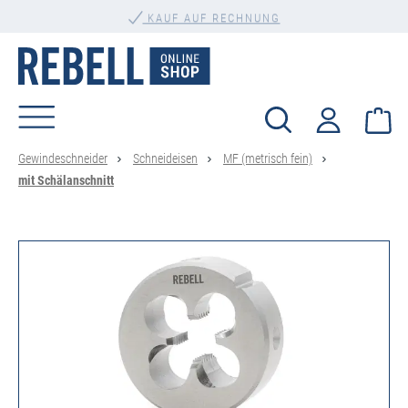
PERSÖNLICHE BERATUNG
alt springen
KAUF AUF RECHNUNG
Wa
Gewindeschneider
Schneideisen
MF (metrisch fein)
mit Schälanschnitt
Bildergalerie überspringen