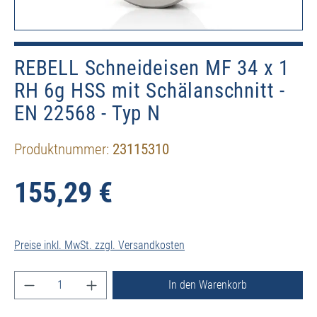
REBELL Schneideisen MF 34 x 1
RH 6g HSS mit Schälanschnitt -
EN 22568 - Typ N
Produktnummer:
23115310
155,29 €
Preise inkl. MwSt. zzgl. Versandkosten
Produkt Anzahl: Gib den gewünschten Wert ein ode
In den Warenkorb