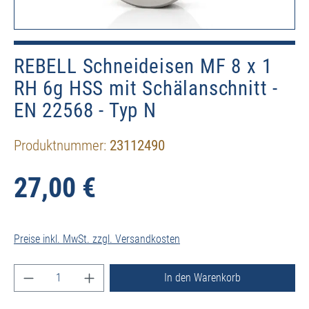
REBELL Schneideisen MF 8 x 1
RH 6g HSS mit Schälanschnitt -
EN 22568 - Typ N
Produktnummer:
23112490
27,00 €
Preise inkl. MwSt. zzgl. Versandkosten
Produkt Anzahl: Gib den gewünschten Wert ein ode
In den Warenkorb