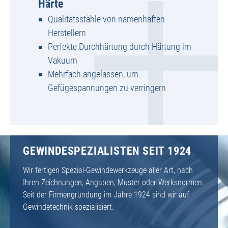
Härte
Qualitätsstähle von namenhaften
Herstellern
Perfekte Durchhärtung durch Härtung im
Vakuum
Mehrfach angelassen, um
Gefügespannungen zu verringern
GEWINDESPEZIALISTEN SEIT 1924
Wir fertigen Spezial-Gewindewerkzeuge aller Art, nach
Ihren Zeichnungen, Angaben, Muster oder Werksnormen.
Seit der Firmengründung im Jahre 1924 sind wir auf
Gewindetechnik spezialisiert.