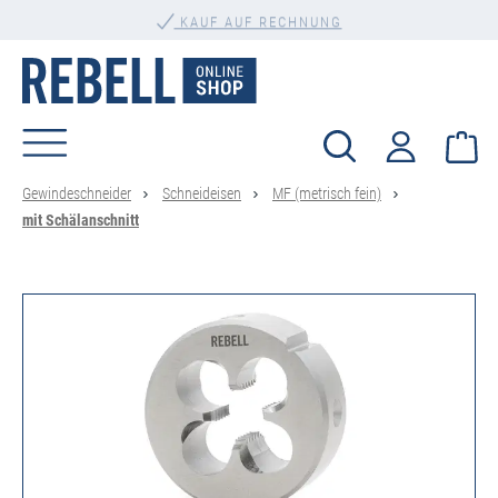
alt springen
KAUF AUF RECHNUNG
Wa
Gewindeschneider
Schneideisen
MF (metrisch fein)
mit Schälanschnitt
Bildergalerie überspringen