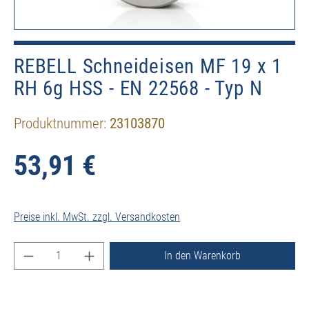
REBELL Schneideisen MF 19 x 1
RH 6g HSS - EN 22568 - Typ N
Produktnummer:
23103870
53,91 €
Preise inkl. MwSt. zzgl. Versandkosten
Produkt Anzahl: Gib den gewünschten Wert ein ode
In den Warenkorb