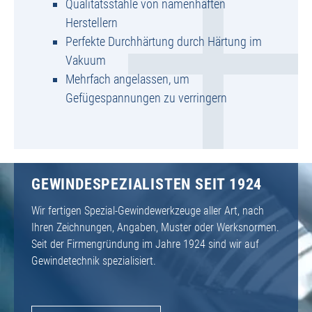
Qualitätsstähle von namenhaften
Herstellern
Perfekte Durchhärtung durch Härtung im
Vakuum
Mehrfach angelassen, um
Gefügespannungen zu verringern
GEWINDESPEZIALISTEN SEIT 1924
Wir fertigen Spezial-Gewindewerkzeuge aller Art, nach
Ihren Zeichnungen, Angaben, Muster oder Werksnormen.
Seit der Firmengründung im Jahre 1924 sind wir auf
Gewindetechnik spezialisiert.