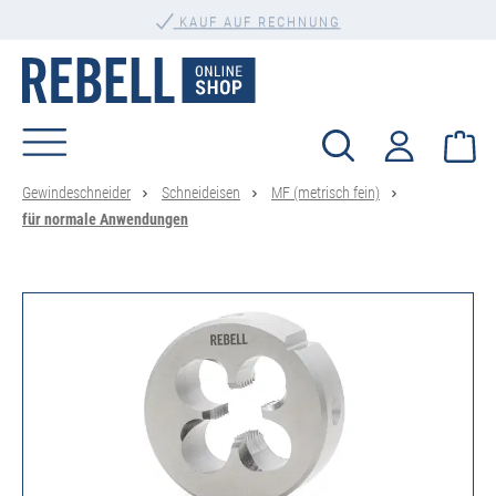
PERSÖNLICHE BERATUNG
alt springen
KAUF AUF RECHNUNG
Wa
Gewindeschneider
Schneideisen
MF (metrisch fein)
für normale Anwendungen
Bildergalerie überspringen