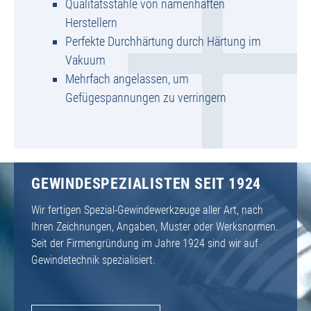
Qualitätsstähle von namenhaften
Herstellern
Perfekte Durchhärtung durch Härtung im
Vakuum
Mehrfach angelassen, um
Gefügespannungen zu verringern
GEWINDESPEZIALISTEN SEIT 1924
Wir fertigen Spezial-Gewindewerkzeuge aller Art, nach
Ihren Zeichnungen, Angaben, Muster oder Werksnormen.
Seit der Firmengründung im Jahre 1924 sind wir auf
Gewindetechnik spezialisiert.