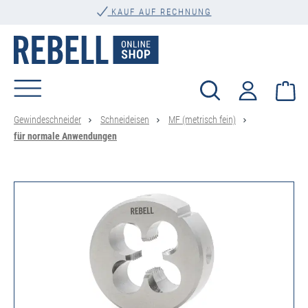
alt springen
KAUF AUF RECHNUNG
Wa
Gewindeschneider
Schneideisen
MF (metrisch fein)
für normale Anwendungen
Bildergalerie überspringen