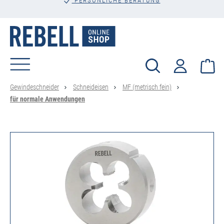
PERSÖNLICHE BERATUNG
alt springen
Wa
Gewindeschneider
Schneideisen
MF (metrisch fein)
für normale Anwendungen
Bildergalerie überspringen