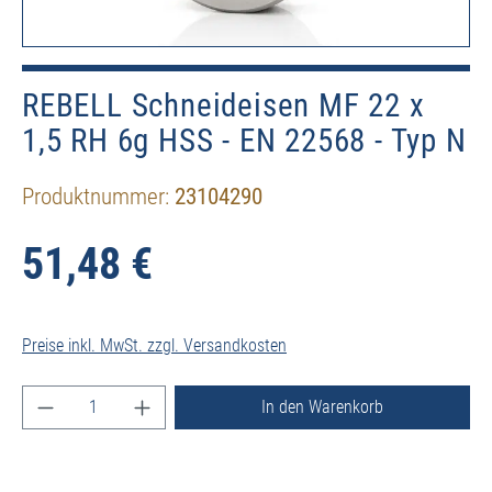
REBELL Schneideisen MF 22 x
1,5 RH 6g HSS - EN 22568 - Typ N
Produktnummer:
23104290
51,48 €
Preise inkl. MwSt. zzgl. Versandkosten
Produkt Anzahl: Gib den gewünschten Wert ein ode
In den Warenkorb