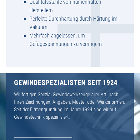
Qualitätsstähle von namenhaften
Herstellern
Perfekte Durchhärtung durch Härtung im
Vakuum
Mehrfach angelassen, um
Gefügespannungen zu verringern
GEWINDESPEZIALISTEN SEIT 1924
Wir fertigen Spezial-Gewindewerkzeuge aller Art, nach
Ihren Zeichnungen, Angaben, Muster oder Werksnormen.
Seit der Firmengründung im Jahre 1924 sind wir auf
Gewindetechnik spezialisiert.