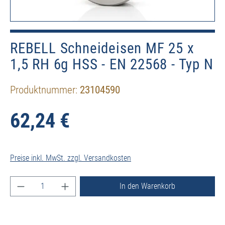
REBELL Schneideisen MF 25 x
1,5 RH 6g HSS - EN 22568 - Typ N
Produktnummer:
23104590
62,24 €
Preise inkl. MwSt. zzgl. Versandkosten
Produkt Anzahl: Gib den gewünschten Wert ein ode
In den Warenkorb