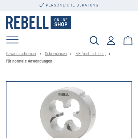
PERSÖNLICHE BERATUNG
alt springen
Wa
Gewindeschneider
Schneideisen
MF (metrisch fein)
für normale Anwendungen
Bildergalerie überspringen