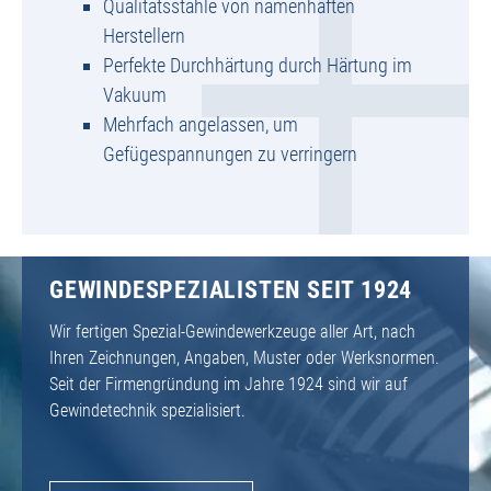
Qualitätsstähle von namenhaften
Herstellern
Perfekte Durchhärtung durch Härtung im
Vakuum
Mehrfach angelassen, um
Gefügespannungen zu verringern
GEWINDESPEZIALISTEN SEIT 1924
Wir fertigen Spezial-Gewindewerkzeuge aller Art, nach
Ihren Zeichnungen, Angaben, Muster oder Werksnormen.
Seit der Firmengründung im Jahre 1924 sind wir auf
Gewindetechnik spezialisiert.