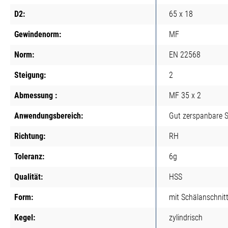
D2:
65 x 18
Gewindenorm:
MF
Norm:
EN 22568
Steigung:
2
Abmessung :
MF 35 x 2
Anwendungsbereich:
Gut zerspanbare S
Richtung:
RH
Toleranz:
6g
Qualität:
HSS
Form:
mit Schälanschnit
Kegel:
zylindrisch