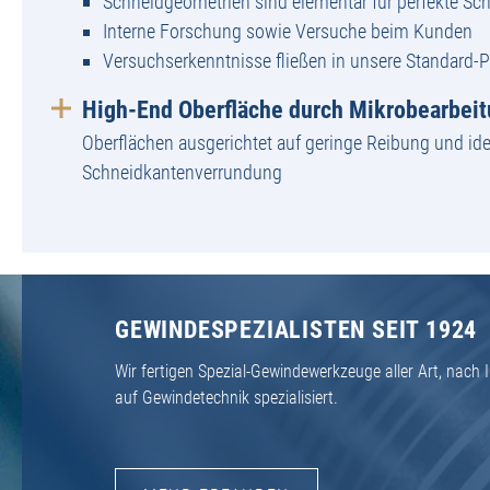
Schneidgeometrien sind elementar für perfekte Sch
Interne Forschung sowie Versuche beim Kunden
Versuchserkenntnisse fließen in unsere Standard-
High-End Oberfläche durch Mikrobearbei
Oberflächen ausgerichtet auf geringe Reibung und ide
Schneidkantenverrundung
GEWINDESPEZIALISTEN SEIT 1924
Wir fertigen Spezial-Gewindewerkzeuge aller Art, nac
auf Gewindetechnik spezialisiert.