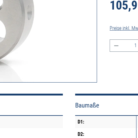
105,9
Preise inkl. M
Produkt A
Baumaße
D1:
D2: