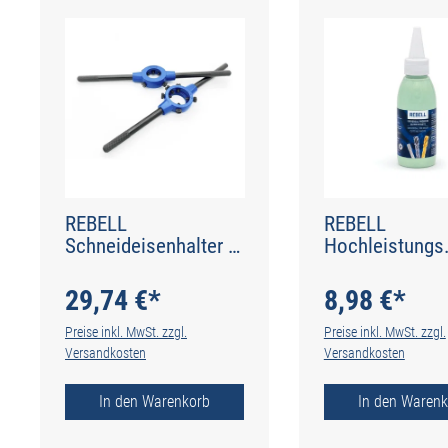
REBELL
REBELL
Schneideisenhalter -
Hochleistungs
65 x 18 - DIN 225
Schneidpaste 
29,74 €*
8,98 €*
Preise inkl. MwSt. zzgl.
Preise inkl. MwSt. zzgl.
Versandkosten
Versandkosten
In den Warenkorb
In den Warenk