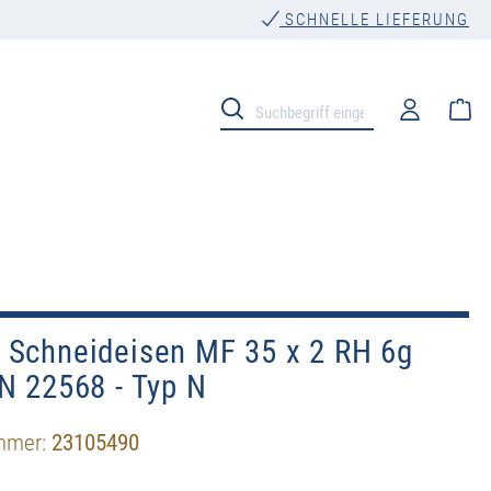
SCHNELLE LIEFERUNG
Wa
 Schneideisen MF 35 x 2 RH 6g
N 22568 - Typ N
mmer:
23105490