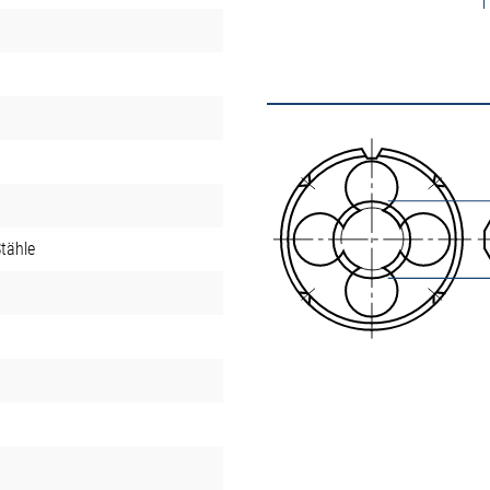
tähle
t