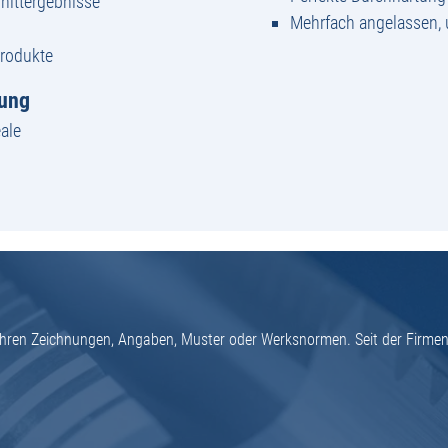
nittergebnisse
Mehrfach angelassen,
Produkte
tung
ale
h Ihren Zeichnungen, Angaben, Muster oder Werksnormen. Seit der Firme