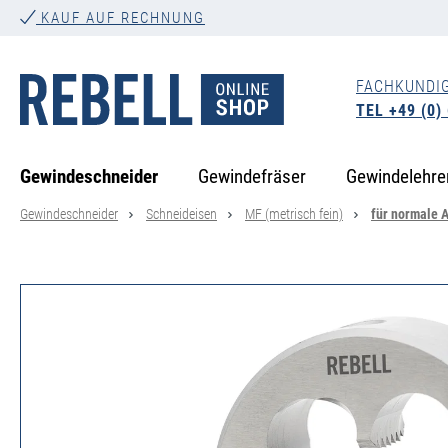
KAUF AUF RECHNUNG
springen
Zur Hauptnavigation springen
FACHKUNDI
TEL +49 (0)
Gewindeschneider
Gewindefräser
Gewindelehre
Gewindeschneider
Schneideisen
MF (metrisch fein)
für normale
Bildergalerie überspringen