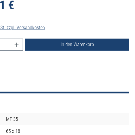
1 €
wSt. zzgl. Versandkosten
nzahl: Gib den gewünschten Wert ein oder benutz
In den Warenkorb
MF 35
65 x 18