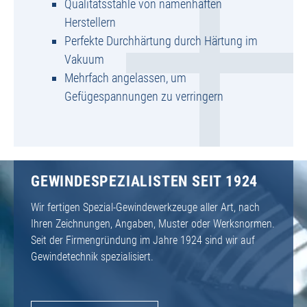
Qualitätsstähle von namenhaften
Herstellern
Perfekte Durchhärtung durch Härtung im
Vakuum
Mehrfach angelassen, um
Gefügespannungen zu verringern
GEWINDESPEZIALISTEN SEIT 1924
Wir fertigen Spezial-Gewindewerkzeuge aller Art, nach
Ihren Zeichnungen, Angaben, Muster oder Werksnormen.
Seit der Firmengründung im Jahre 1924 sind wir auf
Gewindetechnik spezialisiert.