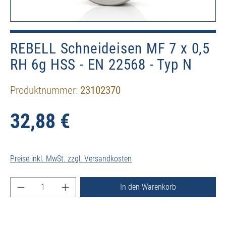
REBELL Schneideisen MF 7 x 0,5
RH 6g HSS - EN 22568 - Typ N
Produktnummer:
23102370
32,88 €
Preise inkl. MwSt. zzgl. Versandkosten
Produkt Anzahl: Gib den gewünschten Wert ein ode
In den Warenkorb