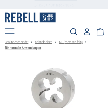
PERSÖNLICHE BERATUNG
alt springen
Wa
Gewindeschneider
Schneideisen
MF (metrisch fein)
für normale Anwendungen
Bildergalerie überspringen