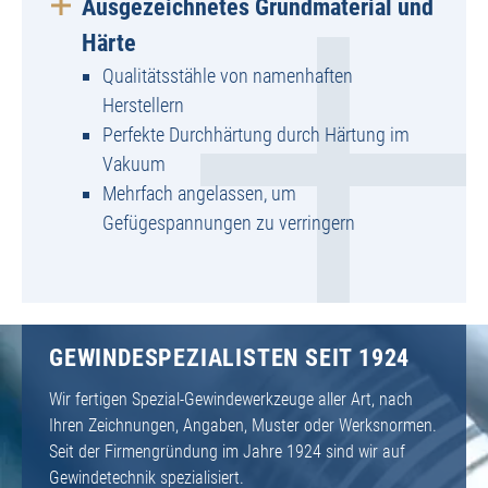
Ausgezeichnetes Grundmaterial und
Härte
Qualitätsstähle von namenhaften
Herstellern
Perfekte Durchhärtung durch Härtung im
Vakuum
Mehrfach angelassen, um
Gefügespannungen zu verringern
GEWINDESPEZIALISTEN SEIT 1924
Wir fertigen Spezial-Gewindewerkzeuge aller Art, nach
Ihren Zeichnungen, Angaben, Muster oder Werksnormen.
Seit der Firmengründung im Jahre 1924 sind wir auf
Gewindetechnik spezialisiert.