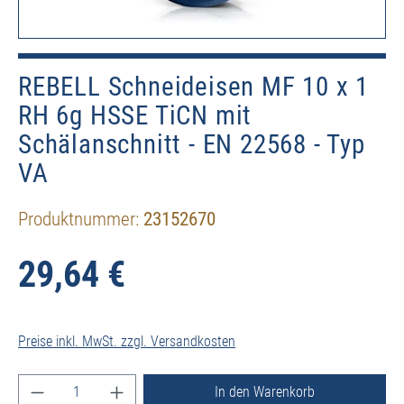
REBELL Schneideisen MF 10 x 1
RH 6g HSSE TiCN mit
Schälanschnitt - EN 22568 - Typ
VA
Produktnummer:
23152670
29,64 €
Preise inkl. MwSt. zzgl. Versandkosten
Produkt Anzahl: Gib den gewünschten Wert ein ode
In den Warenkorb