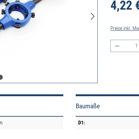
4,22 
Preise inkl. M
Produkt A
Baumaße
mm
D1: