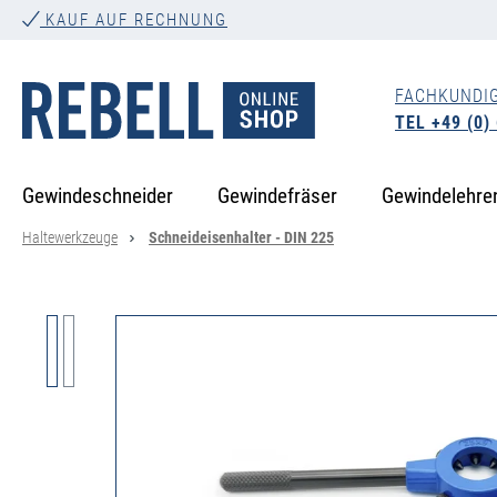
KAUF AUF RECHNUNG
springen
Zur Hauptnavigation springen
FACHKUNDI
TEL +49 (0)
Gewindeschneider
Gewindefräser
Gewindelehre
Haltewerkzeuge
Schneideisenhalter - DIN 225
Bildergalerie überspringen