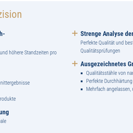
zision
h-
Strenge Analyse der
Perfekte Qualität und bes
Qualitätsprüfungen
und höhere Standzeiten pro
Ausgezeichnetes Gr
Qualitätsstähle von n
Perfekte Durchhärtun
nittergebnisse
Mehrfach angelassen,
Produkte
tung
ale