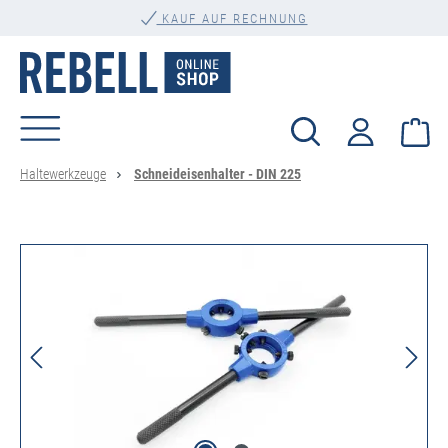
alt springen
KAUF AUF RECHNUNG
Wa
Haltewerkzeuge
Schneideisenhalter - DIN 225
Bildergalerie überspringen