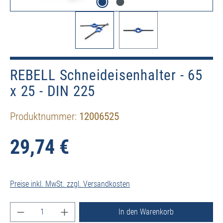
REBELL Schneideisenhalter - 65
x 25 - DIN 225
Produktnummer:
12006525
29,74 €
Preise inkl. MwSt. zzgl. Versandkosten
Produkt Anzahl: Gib den gewünschten Wert ein ode
In den Warenkorb