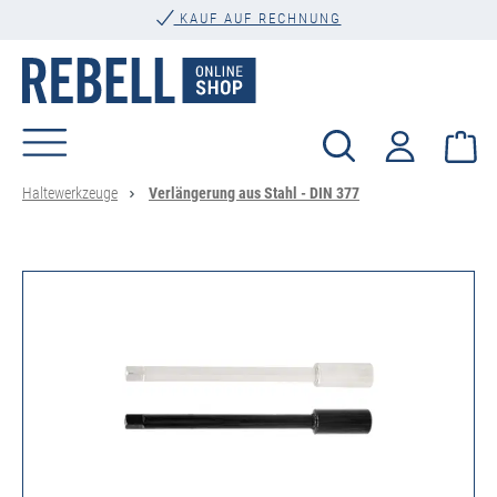
KAUF AUF RECHNUNG
alt springen
Wa
Haltewerkzeuge
Verlängerung aus Stahl - DIN 377
Bildergalerie überspringen