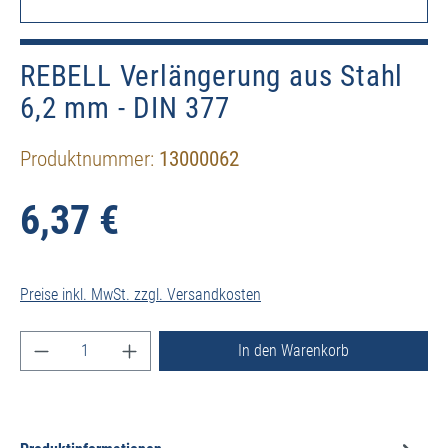
REBELL Verlängerung aus Stahl
6,2 mm - DIN 377
Produktnummer:
13000062
6,37 €
Preise inkl. MwSt. zzgl. Versandkosten
Produkt Anzahl: Gib den gewünschten Wert ein ode
In den Warenkorb