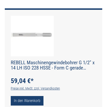
REBELL Maschinengewindebohrer G 1/2" x
14 LH ISO 228 HSSE - Form C gerade
genutet - DIN 2184-1 - Typ N
59,04 €*
Preise inkl. MwSt. zzgl. Versandkosten
In den Warenkorb