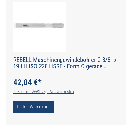
REBELL Maschinengewindebohrer G 3/8" x
19 LH ISO 228 HSSE - Form C gerade
genutet - DIN 2184-1 - Typ N
42,04 €*
Preise inkl. MwSt. zzgl. Versandkosten
In den Warenkorb