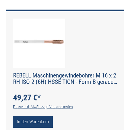
REBELL Maschinengewindebohrer M 16 x 2
RH ISO 2 (6H) HSSE TICN - Form B gerade
genutet - DIN 2184-1 - Typ H
49,27 €*
Preise inkl. MwSt. zzgl. Versandkosten
In den Warenkorb