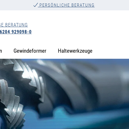
PERSÖNLICHE BERATUNG
GE BERATUNG
 6204 929098-0
n
Gewindeformer
Haltewerkzeuge